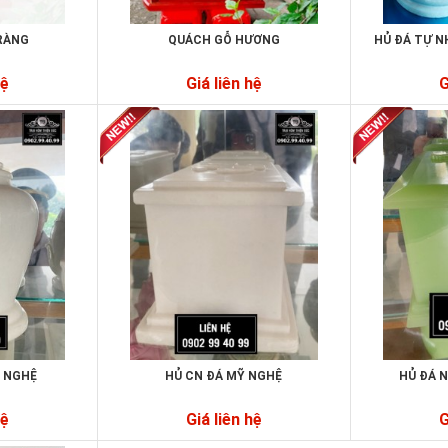
RÀNG
QUÁCH GỖ HƯƠNG
HỦ ĐÁ TỰ N
hệ
Giá liên hệ
G
Ỹ NGHỆ
HỦ CN ĐÁ MỸ NGHỆ
HỦ ĐÁ 
hệ
Giá liên hệ
G