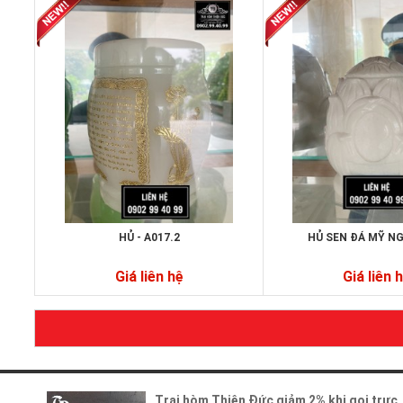
HỦ - A017.2
HỦ SEN ĐÁ MỸ N
Giá liên hệ
Giá liên 
Trai hòm Thiện Đức giảm 2% khi gọi trực