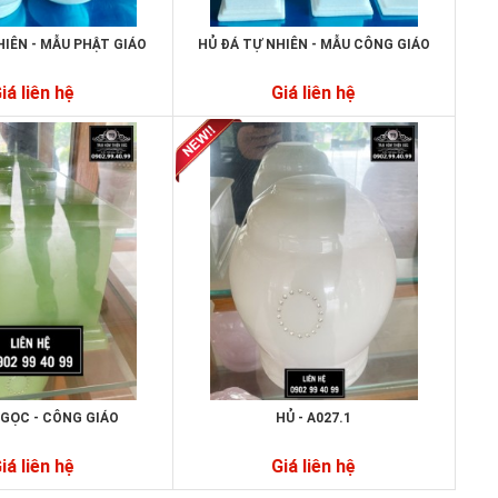
HIÊN - MẪU PHẬT GIÁO
HỦ ĐÁ TỰ NHIÊN - MẪU CÔNG GIÁO
iá liên hệ
Giá liên hệ
NGỌC - CÔNG GIÁO
HỦ - A027.1
iá liên hệ
Giá liên hệ