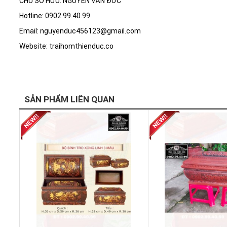
CHỦ SỞ HỮU: NGUYỄN VĂN ĐỨC
Hotline: 0902.99.40.99
Email: nguyenduc456123@gmail.com
Website: traihomthienduc.co
SẢN PHẨM LIÊN QUAN