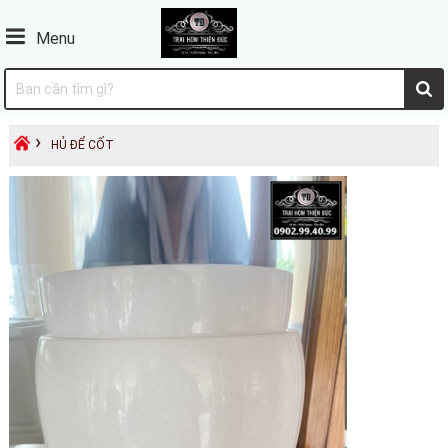
Menu
›
HỦ ĐỂ CỐT