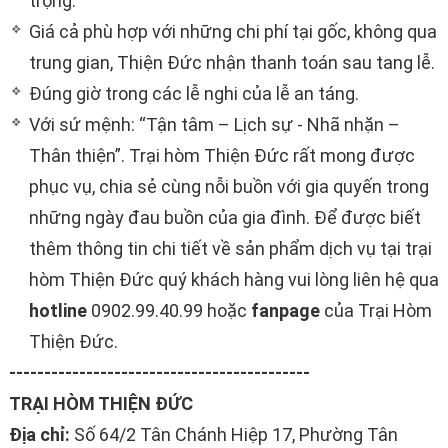
trọng.
Giá cả phù hợp với những chi phí tại gốc, không qua
trung gian, Thiện Đức nhận thanh toán sau tang lễ
.
Đúng giờ trong các lễ nghi của lễ an táng.
Với sứ mệnh: “Tận tâm – Lịch sự -
N
hã nhặn –
T
hân thiện”.
Trại hòm Thiện Đức
rất mong được
phục vụ, chia sẻ cùng nỗi buồn với gia quyến trong
những ngày đau buồn của gia đình. Để được biết
thêm thông tin chi tiết về sản phẩm dịch vụ tại trại
hòm Thiện Đức quý khách hàng vui lòng liên hệ qua
hotline
0902.99.40.99
hoặc
fanpage
của
Trại Hòm
Thiện Đức
.
-------------------------------------------
TRẠI HÒM THIỆN ĐỨC
Địa chỉ:
Số 64/2 Tân Chánh Hiệp 17, Phường Tân