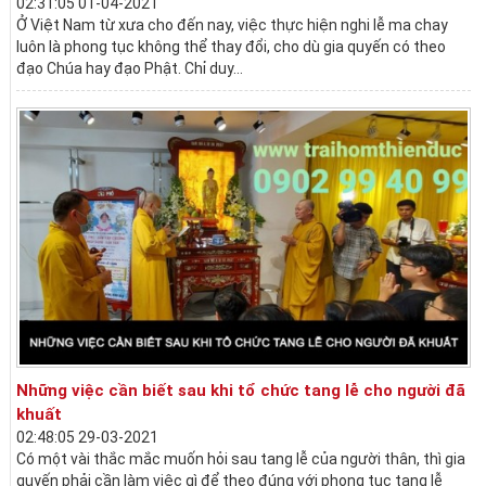
02:31:05 01-04-2021
Ở Việt Nam từ xưa cho đến nay, việc thực hiện nghi lễ ma chay
luôn là phong tục không thể thay đổi, cho dù gia quyến có theo
đạo Chúa hay đạo Phật. Chỉ duy...
Những việc cần biết sau khi tổ chức tang lễ cho người đã
khuất
02:48:05 29-03-2021
Có một vài thắc mắc muốn hỏi sau tang lễ của người thân, thì gia
quyến phải cần làm việc gì để theo đúng với phong tục tang lễ