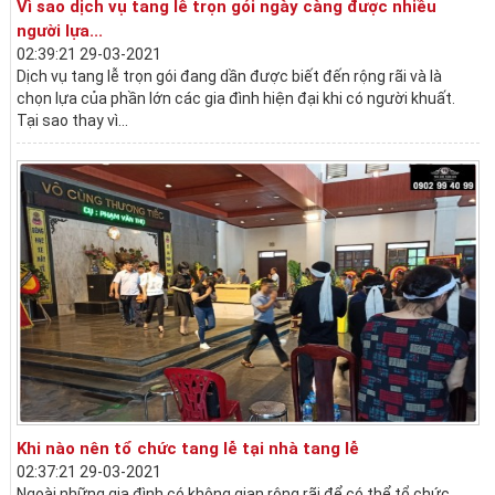
Vì sao dịch vụ tang lễ trọn gói ngày càng được nhiều
người lựa...
02:39:21 29-03-2021
Dịch vụ tang lễ trọn gói đang dần được biết đến rộng rãi và là
chọn lựa của phần lớn các gia đình hiện đại khi có người khuất.
Tại sao thay vì...
Khi nào nên tổ chức tang lễ tại nhà tang lễ
02:37:21 29-03-2021
Ngoài những gia đình có không gian rộng rãi để có thể tổ chức