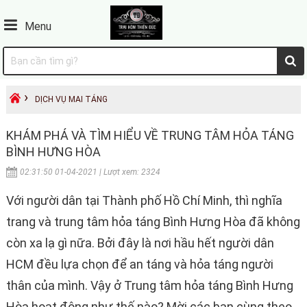
Menu
›
DỊCH VỤ MAI TÁNG
KHÁM PHÁ VÀ TÌM HIỂU VỀ TRUNG TÂM HỎA TÁNG
BÌNH HƯNG HÒA
02:31:50 01-04-2021 | Lượt xem: 2324
Với người dân tại Thành phố Hồ Chí Minh, thì nghĩa
trang và trung tâm hỏa táng Bình Hưng Hòa đã không
còn xa lạ gì nữa. Bởi đây là nơi hầu hết người dân
HCM đều lựa chọn để an táng và hỏa táng người
thân của mình. Vậy ở Trung tâm hỏa táng Bình Hưng
Hòa hoạt động như thế nào? Mời các bạn cùng theo