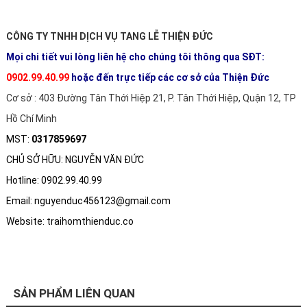
CÔNG TY TNHH DỊCH VỤ TANG LỄ THIỆN ĐỨC
Mọi chi tiết vui lòng liên hệ cho chúng tôi thông qua SĐT:
0902.99.40.99
hoặc đến trực tiếp các cơ sở của Thiện Đức
Cơ sở : 403 Đường Tân Thới Hiệp 21, P. Tân Thới Hiệp, Quận 12, TP
Hồ Chí Minh
MST:
0317859697
CHỦ SỞ HỮU: NGUYỄN VĂN ĐỨC
Hotline: 0902.99.40.99
Email: nguyenduc456123@gmail.com
Website: traihomthienduc.co
SẢN PHẨM LIÊN QUAN