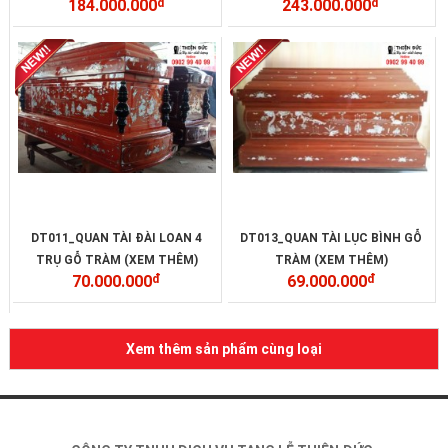
184.000.000
đ
243.000.000
đ
TÔNG PHẬT...
DT011_QUAN TÀI ĐÀI LOAN 4
DT013_QUAN TÀI LỤC BÌNH GỖ
TRỤ GỖ TRÀM (XEM THÊM)
TRÀM (XEM THÊM)
70.000.000
đ
69.000.000
đ
Xem thêm sản phẩm cùng loại