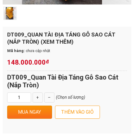
DT009_QUAN TÀI ĐỊA TÁNG GỖ SAO CÁT
(NẮP TRÒN) (XEM THÊM)
Mã hàng:
chưa cập nhật
148.000.000
đ
DT009_Quan Tài Địa Táng Gỗ Sao Cát
(Nắp Tròn)
(Chọn số lượng)
+
–