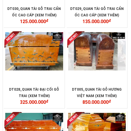
DT030_QUAN TÀI GỖ TRAI CẨN
DT029_QUAN TÀI GỖ TRAI CẨN
ỐC CAO CẤP (XEM THÊM)
ỐC CAO CẤP (XEM THÊM)
125.000.000
đ
135.000.000
đ
DT028_QUAN TÀI ĐẠI CỐI GỖ
DT005_QUAN TÀI GỖ HƯƠNG
TRAI (XEM THÊM)
VIỆT NAM (XEM THÊM)
325.000.000
đ
850.000.000
đ