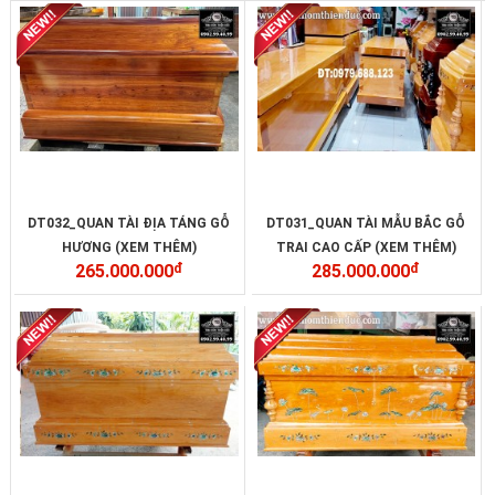
DT032_QUAN TÀI ĐỊA TÁNG GỖ
DT031_QUAN TÀI MẪU BẮC GỖ
HƯƠNG (XEM THÊM)
TRAI CAO CẤP (XEM THÊM)
265.000.000
đ
285.000.000
đ